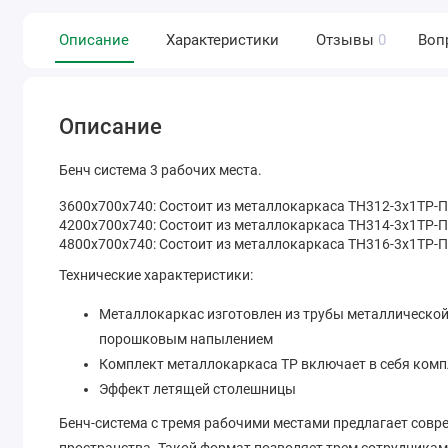
Описание
Характеристики
Отзывы
0
Воп
Описание
Бенч система 3 рабочих места.
3600х700х740: Состоит из металлокаркаса ТН312-3х1ТР-
4200х700х740: Состоит из металлокаркаса ТН314-3х1ТР-
4800х700х740: Состоит из металлокаркаса ТН316-3х1ТР-
Технические характеристики:
Металлокаркас изготовлен из трубы металлической
порошковым напылением
Комплект металлокаркаса ТР включает в себя комп
Эффект летящей столешницы
Бенч-система с тремя рабочими местами предлагает совр
пространства. Такой формат позволяет трем сотрудникам