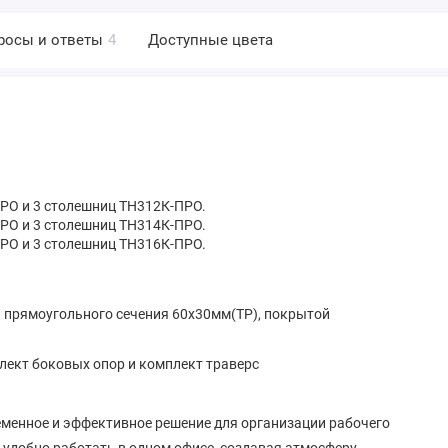
росы и ответы
4
Доступные цвета
ПРО и 3 столешниц ТН312К-ПРО.
ПРО и 3 столешниц ТН314К-ПРО.
ПРО и 3 столешниц ТН316К-ПРО.
 прямоугольного сечения 60х30мм(ТР), покрытой
лект боковых опор и комплект траверс
еменное и эффективное решение для организации рабочего
 удобно работать в одном офисе, создавая атмосферу