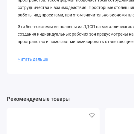
сотрудничества и взаимодействия. Просторные столешни
работы над проектами, при этом значительно экономя п
Эти бенч-системы выполнены из ЛДСП на металлических о
создания индивидуальных рабочих зон предусмотрены на
пространство и помогают минимизировать отвлекающие 
Купить бенч-систему с тремя рабочими местами в Минск
Читать дальше
Мы предлагаем бенч-системы на три рабочих места по цен
Наши специалисты также готовы провести сборку непосре
Рекомендуемые товары