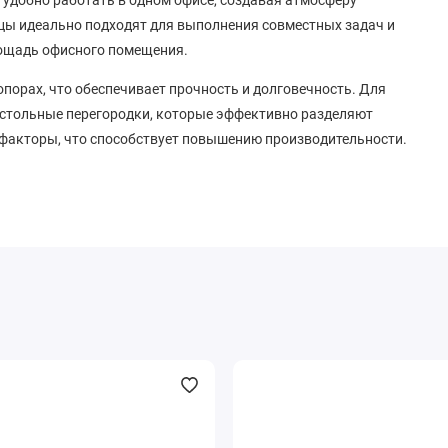
цы идеально подходят для выполнения совместных задач и
лощадь офисного помещения.
порах, что обеспечивает прочность и долговечность. Для
стольные перегородки, которые эффективно разделяют
факторы, что способствует повышению производительности.
е
ам производителя с доставкой по Минску и всей Беларуси.
дственно в вашем офисе!