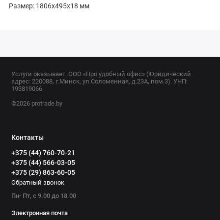
Размер: 1806х495х18 мм
Услуги оказывает: ООО «Про удобный офис» (Юридический
адрес: 220088, г.Минск, ул.Соломенная, д.23А, пом.3). УНП:
193819066
©2026 protrade.by
Контакты
+375 (44) 760-70-21
+375 (44) 566-03-05
+375 (29) 863-60-05
Обратный звонок
Пн- Пт, с 9.00 до 18.00
Электронная почта