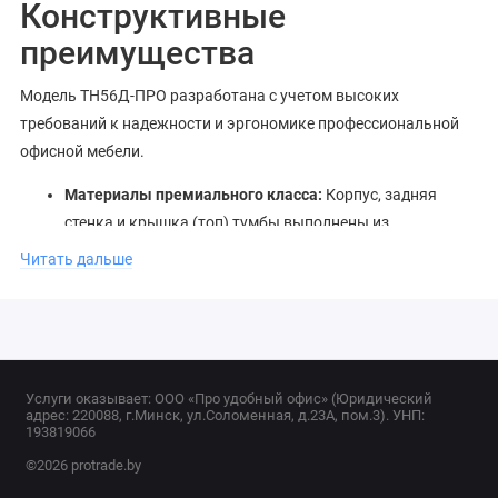
Конструктивные
преимущества
Модель ТН56Д-ПРО разработана с учетом высоких
требований к надежности и эргономике профессиональной
офисной мебели.
Материалы премиального класса:
Корпус, задняя
стенка и крышка (топ) тумбы выполнены из
высококачественного
ЛДСП толщиной 18 мм
.
Читать дальше
Использование плиты одинаковой толщины для всех
элементов придает конструкции исключительную
жесткость и долговечность.
Вместительная архитектура:
Благодаря значительной
длине (1356 мм), греденция предлагает оптимальное
Услуги оказывает: ООО «Про удобный офис» (Юридический
адрес: 220088, г.Минск, ул.Соломенная, д.23А, пом.3). УНП:
сочетание закрытых ниш с распашными дверцами и
193819066
центрального блока с выдвижными ящиками для
©2026 protrade.by
оперативной работы с документами.