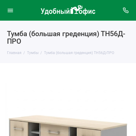
Тумба (большая греденция) ТН56Д-
ПРО
Главная
Тумбы
Тумба (большая греденция) ТН56Д-ПРО