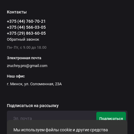
Надежная фурнитура:
Все фасады тумб оснащены
стильными металлическими ручками
UZ-819 (цвет —
Контакты
инокс, размер — 128 мм)
, которые обеспечивают
+375 (44) 760-70-21
удобный хват и устойчивы к интенсивному
+375 (44) 566-03-05
ежедневному использованию.
+375 (29) 863-60-05
Мобильность:
Несмотря на внушительные габариты,
Обратный звонок
тумба установлена на колесные опоры, что позволяет
Пн- Пт, с 9.00 до 18.00
при необходимости легко перемещать её по кабинету.
Электронная почта
Технические
zruchny.pro@gmail.com
характеристики
Наш офис
г. Минск, ул. Соломенная, 23А
Параметр
Спецификация
Подписаться на рассылку
Артикул модели
ТН56Д-ПРО
Подписаться
Серия мебели
Титан Про
Мы используем файлы cookie и другие средства
Нажимая на кнопку «Подписаться», Вы даете
согласие на