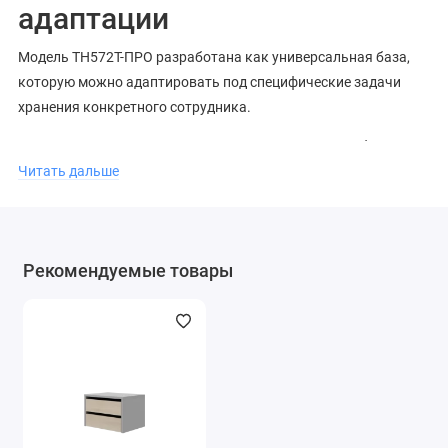
адаптации
Модель ТН572Т-ПРО разработана как универсальная база,
которую можно адаптировать под специфические задачи
хранения конкретного сотрудника.
Зонирование пространства:
Увеличенная глубина
тумбы (700 мм) позволяет использовать её в качестве
Читать дальше
визуального разделителя между рабочими столами,
обеспечивая сотрудникам необходимую приватность в
условиях открытого офиса.
Рекомендуемые товары
Материалы премиального класса:
Каркас, задняя
стенка и верхние панели (топы) выполнены из
качественного
ЛДСП толщиной 18 мм
. Прочная задняя
панель обеспечивает монолитную устойчивость
конструкции.
Модульная архитектура:
Тумба может
комплектоваться топом ТН573К-ПРО. Для расширения
функционала её можно дополнить блоком для ящиков