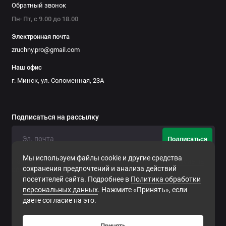
Обратный звонок
Материал (каркас, стенка, топ)
ЛДСП 18 мм
Пн- Пт, с 9.00 до 18.00
Комплектация
Поставляется без замка
Электронная почта
zruchny.pro@gmail.com
Гибкость дизайна для
Наш офис
вашего офиса
г. Минск, ул. Соломенная, 23А
ООО «Про удобный офис» (protrade.by) предлагает
изготовление оргатауэров ТН572Т-ПРО в разнообразных
Подписаться на рассылку
современных декорах. Это позволяет идеально вписать
тумбу в существующую офисную среду, поддерживая единый
Подписаться
корпоративный стиль.
Мы используем файлы cookie и другие средства
Нажимая на кнопку «Подписаться», Вы даете
согласие на
сохранения предпочтений и анализа действий
обработку персональных данных.
Мы осуществляем комплексные поставки офисной мебели
посетителей сайта. Подробнее в
Политика обработки
«под ключ» по
Минску и всей Беларуси
. Серия «Титан Про» —
персональных данных
. Нажмите «Принять», если
это надежность материалов, модульная гибкость и
даете согласие на это.
Разработка сайта -
svh.by
продуманная эргономика для эффективной работы.
Принять