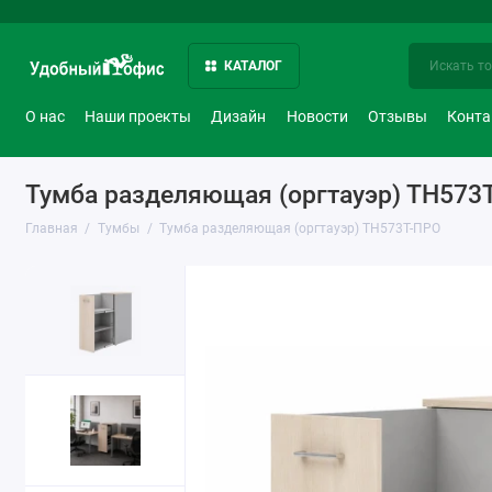
КАТАЛОГ
О нас
Наши проекты
Дизайн
Новости
Отзывы
Конт
Тумба разделяющая (оргтауэр) ТН573
Главная
Тумбы
Тумба разделяющая (оргтауэр) ТН573Т-ПРО