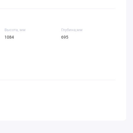
Высота, мм
Глубина,мм
1084
695