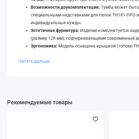
Возможности доукомплектации:
Тумба может быть
специальными надставками для папок ТН181-ПРО ил
индивидуальные нужды.
Эстетичная фурнитура:
Изделие комплектуется на
(размер 128 мм), подчеркивающими современный де
Эргономика:
Модель оснащена крышкой (топом) ТН
дополнительную функциональную поверхность.
Читать дальше
Технические характеристи
Параметр
Артикул модели
Рекомендуемые товары
Серия мебели
Габаритные размеры (ШхГхВ)