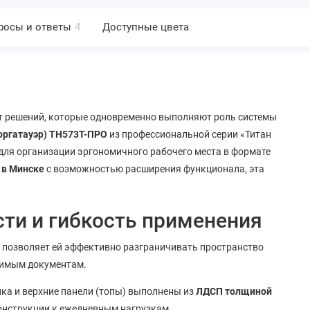
росы и ответы
4
Доступные цвета
т решений, которые одновременно выполняют роль системы
оргатауэр) ТН573Т-ПРО
из профессиональной серии «Титан
для организации эргономичного рабочего места в формате
 в Минске
с возможностью расширения функционала, эта
ти и гибкость применения
о позволяет ей эффективно разграничивать пространство
одимым документам.
нка и верхние панели (топы) выполнены из
ЛДСП толщиной
конструкции к ежедневным нагрузкам.