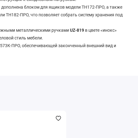
 дополнена блоком для ящиков модели ТН172-ПРО, а также
и ТН182-ПРО, что позволяет собрать систему хранения под
дежными металлическими ручками
UZ-819
в цвете «инокс»
ловой стиль мебели.
573К-ПРО, обеспечивающей законченный внешний вид и
ки
Спецификация
ТН573Т-ПРО
Титан Про
695 х 395 х 1084 мм