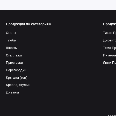
Продукция по категориям
Продук
Столы
Титан П
Тумбы
Директо
Шкафы
Тема Пр
Стеллажи
Интелле
Приставки
Яппи П
Перегородки
Крышка (топ)
Кресла, стулья
Диваны